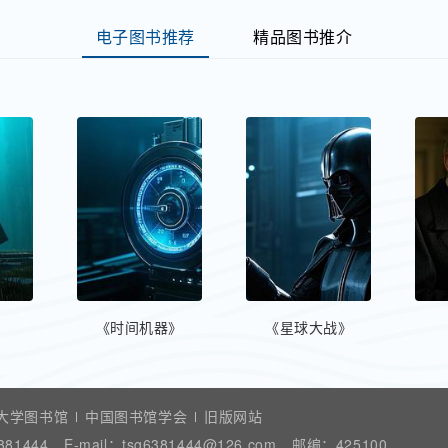
电子图书推荐
精品图书推介
》
《时间机器》
《星球大战》
大学图书馆
中国图书馆学会
旧版网站
381444
E-mail：
tsg6381444@126.com
邮编：
425100