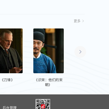
更多
《刀锋》
《识宋：他们的宋
受戒
朝》
后台管理