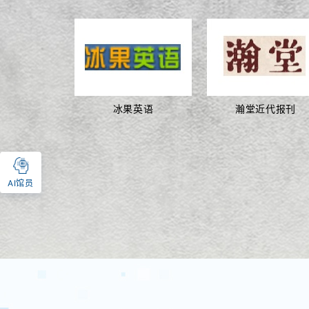
冰果英语
瀚堂近代报刊
AI馆员